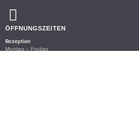
ÖFFNUNGSZEITEN
Rezeption
Montag – Freitag
09.00 bis 18.00 Uhr
Physio
Montag – Donnerstag
07.00 bis 21.00 Uhr
Freitag
07.00 bis 20.00 Uhr
Termine nur nach Vereinbarung
ÖFFNUNGSZEITEN